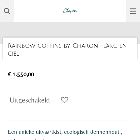
Ga
direct
naar
de
Rainbow coffins by Charon -L'arc en
hoofdinhoud
ciel
€ 1.550,00
Uitgeschakeld
Een unieke uitvaartkist, ecologisch dennenhout ,